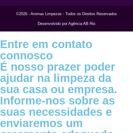
©2026 - Aromas Limpezas - Todos os Direitos Reservados
Desenvolvido por Agência AB Rio
Entre em contato
connosco
É nosso prazer poder
ajudar na limpeza da
sua casa ou empresa.
Informe-nos sobre as
suas necessidades e
enviaremos um