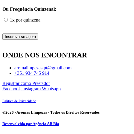
Ou Frequência Quinzenal:
1x por quinzena
Aroma
Inscreva-se agora
Limpeza
-
Manutenção
ONDE NOS ENCONTRAR
quantidade
aromalimpezas.pt@gmail.com
+351 934 745 914
Registrar como Prestador
Facebook
Instagram
Whatsapp
Política de Privacidade
©2026 - Aromas Limpezas - Todos os Direitos Reservados
Desenvolvido por Agência AB Rio